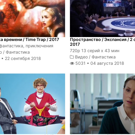
 времени / Time Trap / 2017
Пространство / Экспансия / 2 с
2017
 фантастика, приключения
720p 13 серий х 43 мин
о
/
Фантастика
Видео
/
Фантастика
 •
22 сентября 2018
5031 •
04 августа 2018