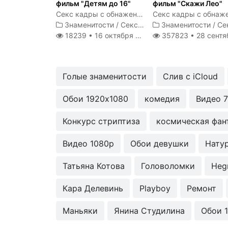
фильм "Детям до 16"
фильм "Скажи Лео"
Секс кадры с обнаженной Анной Старшенбаум
Знаменитости
/
Секс сцены
Знаменитости
/
Секс с
18239 •
16 октября 2020
357823 •
28 сентября 2
Голые знаменитости
Слив с iCloud
Обои 1920x1080
комедия
Видео 
Конкурс стриптиза
космическая фан
Видео 1080p
Обои девушки
Нату
Татьяна Котова
Головоломки
Heg
Кара Делевинь
Playboy
Ремонт
Маньяки
Янина Студилина
Обои 