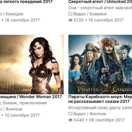
а легкого поведения 2017
Секретный агент / Unlocked 2
о
/
Комедии
Видео
/
Боевики
 •
18 сентября 2017
5135 •
16 сентября 2017
енщина / Wonder Woman 2017
Пираты Карибского моря: Ме
не рассказывают сказки 2017
, боевик, приключения
о
/
Фэнтези
Видео
/
Фэнтези
 •
10 сентября 2017
5440 •
08 сентября 2017