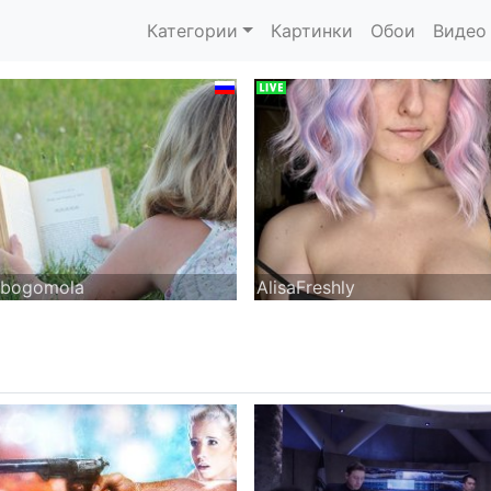
Категории
Картинки
Обои
Видео
bogomola
AlisaFreshly