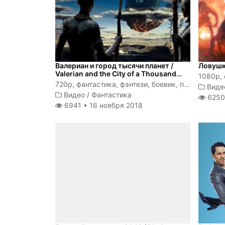
Валериан и город тысячи планет /
Ловушка
Valerian and the City of a Thousand
1080p,
Planets / 2017
720p, фантастика, фэнтези, боевик, приключения
Виде
Видео
/
Фантастика
6250
6941 •
16 ноября 2018