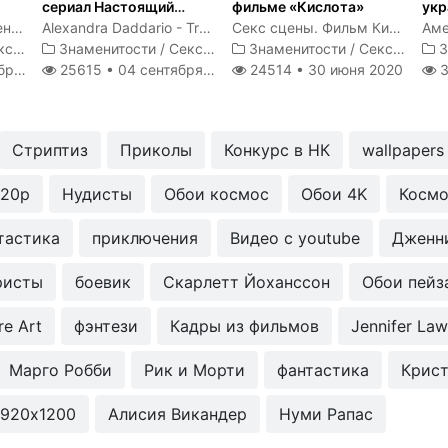
сериал Настоящий
фильме «Кислота»
укр
детектив
фо
Секс кадры с обнаженной Анной Старшенбаум
Alexandra Daddario - True Detective s01e02 (2014)
Секс сцены. Фильм Кислота 2018
цены
Знаменитости
/
Секс сцены
Знаменитости
/
Секс сцены
З
020
25615 •
04 сентября 2020
24514 •
30 июня 2020
3
Стриптиз
Приколы
Конкурс в НК
wallpapers
720p
Нудисты
Обои космос
Обои 4K
Косм
тастика
приключения
Видео с youtube
Дженн
ристы
боевик
Скарлетт Йоханссон
Обои пейз
re Art
фэнтези
Кадры из фильмов
Jennifer La
Марго Робби
Рик и Морти
фантастика
Крист
1920x1200
Алисия Викандер
Нуми Рапас