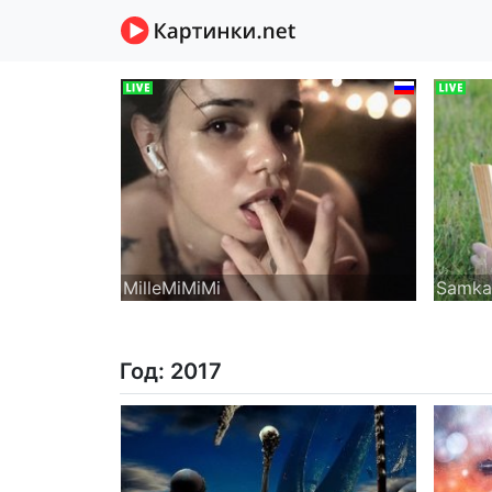
MilleMiMiMi
Samka
Год: 2017