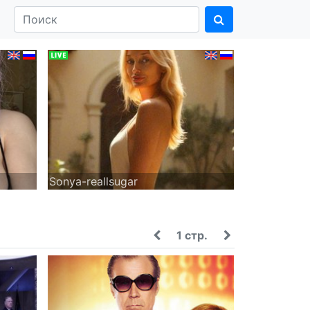
Sonya-reallsugar
1 стр.