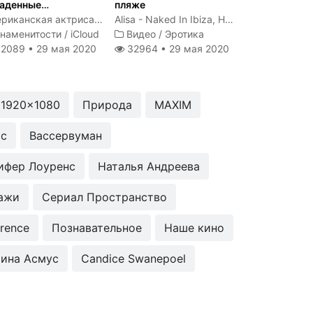
аденные
пляже
тографии
Американская актриса и модель
Alisa - Naked In Ibiza, Hegre-Art
наменитости
/
iCloud
Видео
/
Эротика
2089 •
29 мая 2020
32964 •
29 мая 2020
 1920x1080
Природа
MAXIM
ос
Вассервуман
ифер Лоуренс
Наталья Андреева
ажи
Сериал Пространство
wrence
Познавательное
Наше кино
ина Асмус
Candice Swanepoel