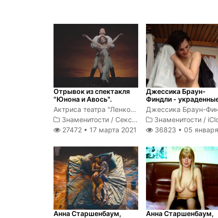
Отрывок из спектакля
Джессика Браун-
"Юнона и Авось".
Финдли - украденны
фото и видео
Актриса театра "Ленком" Анна Зайкова голышом ходит по сцене
Знаменитости
/
Секс сцены
Знаменитости
/
iCl
27472 •
17 марта 2021
36823 •
05 января 2
Анна Старшенбаум,
Анна Старшенбаум,