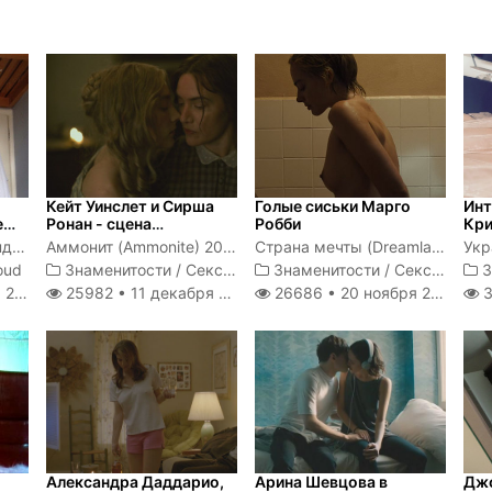
Кейт Уинслет и Сирша
Голые сиськи Марго
Инт
е
Ронан - сцена
Робби
Кри
лесбийского секса
Джессика Браун-Финдли (Jessica Brown-Findlay) - британская актриса, получившая известность после исполнения роли леди Сибил...
Аммонит (Ammonite) 2020
Страна мечты (Dreamland) 2020
oud
Знаменитости
/
Секс сцены
Знаменитости
/
Секс сцены
З
021
25982 •
11 декабря 2020
26686 •
20 ноября 2020
3
Александра Даддарио,
Арина Шевцова в
Джо