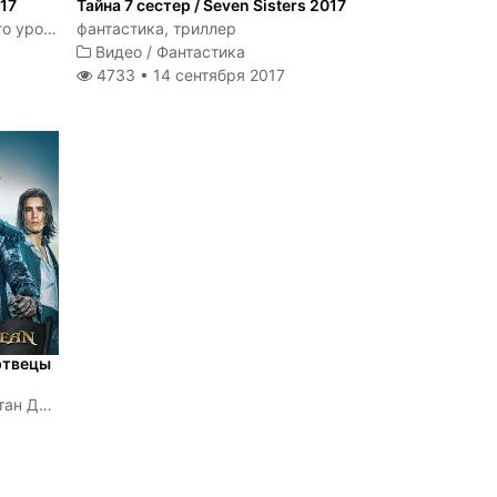
017
Тайна 7 сестер / Seven Sisters 2017
Она - секретный агент мирового уровня. На этот раз ее задача - предотвратить биологическую атаку на Лондон
фантастика, триллер
Видео
/
Фантастика
4733 •
14 сентября 2017
ртвецы
Исчерпавший свою удачу капитан Джек Воробей обнаруживает, что за ним охотится его старый неприятель, ужасный капитан Салазар