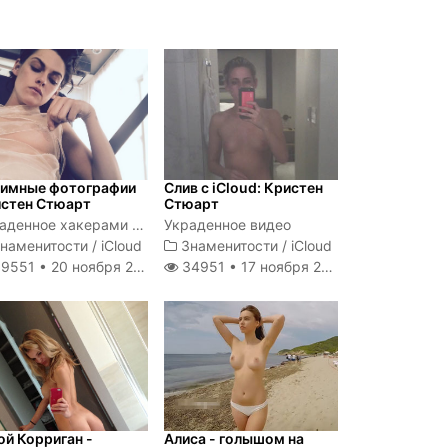
имные фотографии
Слив с iCloud: Кристен
стен Стюарт
Стюарт
Украденное хакерами фотографии Кристен Стюарт
Украденное видео
наменитости
/
iCloud
Знаменитости
/
iCloud
9551 •
20 ноября 2020
34951 •
17 ноября 2020
й Корриган -
Алиса - голышом на