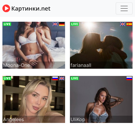
Moona-One
farianaall
Angelees
UliKop