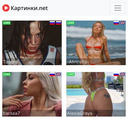
Taanni
-AfricaYa-
barsaa7
AlexisGrays