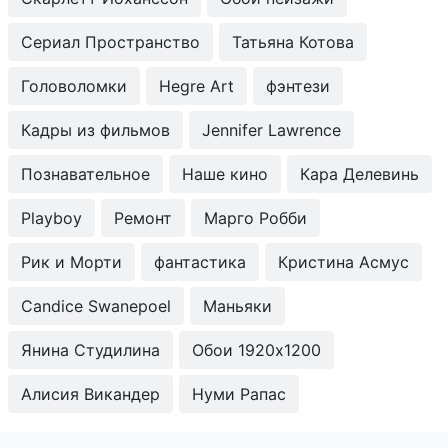
Сериал Пространство
Татьяна Котова
Головоломки
Hegre Art
фэнтези
Кадры из фильмов
Jennifer Lawrence
Познавательное
Наше кино
Кара Делевинь
Playboy
Ремонт
Марго Робби
Рик и Морти
фантастика
Кристина Асмус
Candice Swanepoel
Маньяки
Янина Студилина
Обои 1920x1200
Алисия Викандер
Нуми Рапас