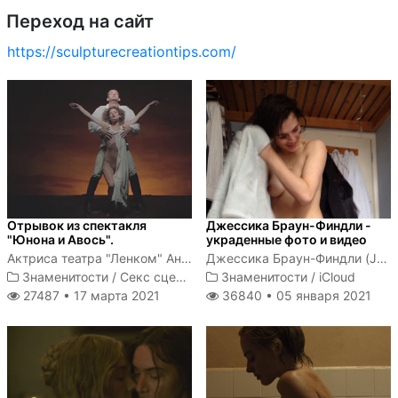
Переход на сайт
https://sculpturecreationtips.com/
Отрывок из спектакля
Джессика Браун-Финдли -
"Юнона и Авось".
украденные фото и видео
Актриса театра "Ленком" Анна Зайкова голышом ходит по сцене
Джессика Браун-Финдли (Jessica Brown-Findlay) - британская актриса, получившая известность после исполнения роли леди Сибил...
Знаменитости
/
Секс сцены
Знаменитости
/
iCloud
27487 •
17 марта 2021
36840 •
05 января 2021