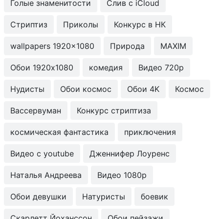
Голые знаменитости
Слив с iCloud
Стриптиз
Приколы
Конкурс в НК
wallpapers 1920x1080
Природа
MAXIM
Обои 1920x1080
комедия
Видео 720p
Нудисты
Обои космос
Обои 4K
Космос
Вассервуман
Конкурс стриптиза
космическая фантастика
приключения
Видео с youtube
Дженнифер Лоуренс
Наталья Андреева
Видео 1080p
Обои девушки
Натуристы
боевик
Скарлетт Йоханссон
Обои пейзажи