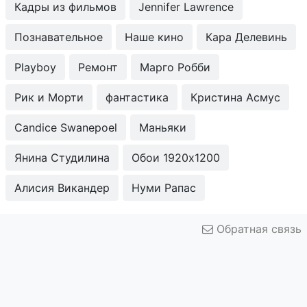
Кадры из фильмов
Jennifer Lawrence
Познавательное
Наше кино
Кара Делевинь
Playboy
Ремонт
Марго Робби
Рик и Морти
фантастика
Кристина Асмус
Candice Swanepoel
Маньяки
Янина Студилина
Обои 1920x1200
Алисия Викандер
Нуми Рапас
Обратная связь