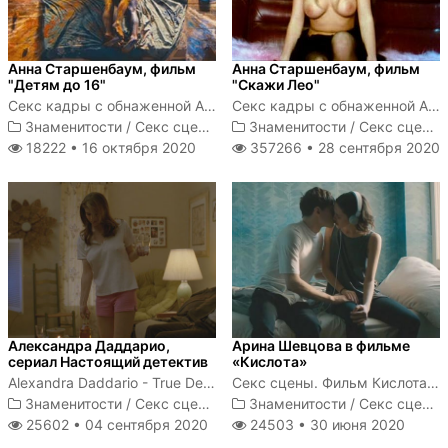
Анна Старшенбаум, фильм
Анна Старшенбаум, фильм
"Детям до 16"
"Скажи Лео"
Секс кадры с обнаженной Анной Старшенбаум
Секс кадры с обнаженной Анной Старшенбаум
Знаменитости
/
Секс сцены
Знаменитости
/
Секс сцены
18222 •
16 октября 2020
357266 •
28 сентября 2020
Александра Даддарио,
Арина Шевцова в фильме
сериал Настоящий детектив
«Кислота»
Alexandra Daddario - True Detective s01e02 (2014)
Секс сцены. Фильм Кислота 2018
Знаменитости
/
Секс сцены
Знаменитости
/
Секс сцены
25602 •
04 сентября 2020
24503 •
30 июня 2020