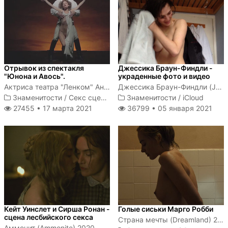
Отрывок из спектакля
Джессика Браун-Финдли -
"Юнона и Авось".
украденные фото и видео
Актриса театра "Ленком" Анна Зайкова голышом ходит по сцене
Джессика Браун-Финдли (Jessica Brown-Findlay) - британская актриса, получившая известность после исполнения роли леди Сибил...
Знаменитости
/
Секс сцены
Знаменитости
/
iCloud
27455 •
17 марта 2021
36799 •
05 января 2021
Кейт Уинслет и Сирша Ронан -
Голые сиськи Марго Робби
сцена лесбийского секса
Страна мечты (Dreamland) 2020
Аммонит (Ammonite) 2020