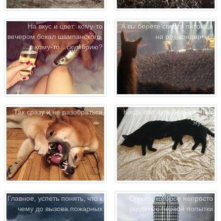
На вкус и цвет: кому-то
А вы берете своего питомца
вечером бокал шампанского,
на рок-концерты?
а кому-то…скумбрию?
Так сразу и не разобраться
Когда лап чуть больше, чем
нужно
Главное, успеть понять, что к
Стекло, которое непросто
чему до вызова пожарных
увидеть с первой попытки