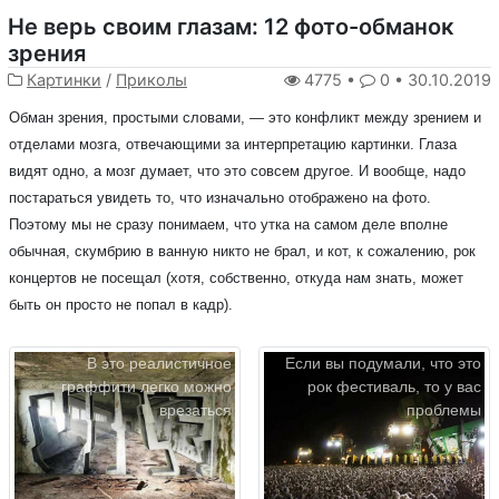
Не верь своим глазам: 12 фото-обманок
зрения
Картинки
/
Приколы
4775 •
0 •
30.10.2019
Обман зрения, простыми словами, — это конфликт между зрением и
отделами мозга, отвечающими за интерпретацию картинки. Глаза
видят одно, а мозг думает, что это совсем другое. И вообще, надо
постараться увидеть то, что изначально отображено на фото.
Поэтому мы не сразу понимаем, что утка на самом деле вполне
обычная, скумбрию в ванную никто не брал, и кот, к сожалению, рок
концертов не посещал (хотя, собственно, откуда нам знать, может
быть он просто не попал в кадр).
В это реалистичное
Если вы подумали, что это
граффити легко можно
рок фестиваль, то у вас
врезаться
проблемы