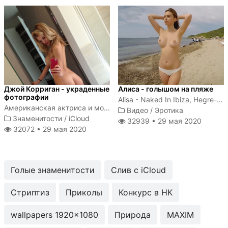
Джой Корриган - украденные
Алиса - голышом на пляже
фотографии
Alisa - Naked In Ibiza, Hegre-Art
Американская актриса и модель
Видео
/
Эротика
Знаменитости
/
iCloud
32939 •
29 мая 2020
32072 •
29 мая 2020
Голые знаменитости
Слив с iCloud
Стриптиз
Приколы
Конкурс в НК
wallpapers 1920x1080
Природа
MAXIM