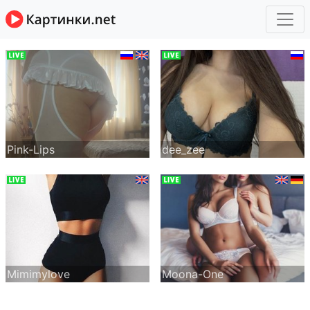
Pink-Lips
dee_zee
Mimimylove
Moona-One