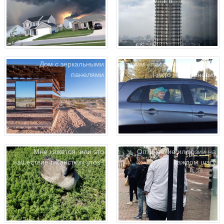
Дом с зеркальными
С таким «пассажиром» точно
панелями
никто не остановит
Мне кажется, или это
Оптические иллюзии на
нашествие гиганстких уток?
каждом шагу