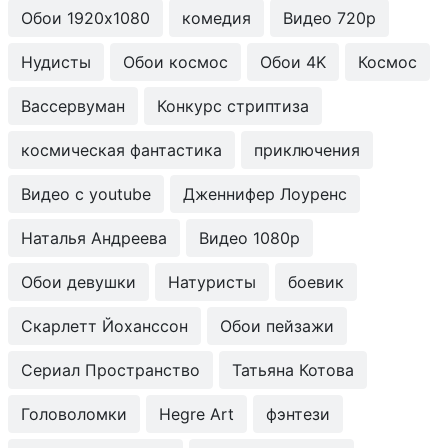
Обои 1920x1080
комедия
Видео 720p
Нудисты
Обои космос
Обои 4K
Космос
Вассервуман
Конкурс стриптиза
космическая фантастика
приключения
Видео с youtube
Дженнифер Лоуренс
Наталья Андреева
Видео 1080p
Обои девушки
Натуристы
боевик
Скарлетт Йоханссон
Обои пейзажи
Сериал Пространство
Татьяна Котова
Головоломки
Hegre Art
фэнтези